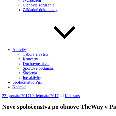
O združení
Členovia združenia
Základné dokumenty
Aktivity
Tábory a výlety
Koncerty
Duchovné akcie
Športové podujatia
Školenia
Iné aktivity
Spoločenstvo Piar
Kontakt
Publikované
22. januára 2017
10. februára 2017
od
Kalazans
Nové spoločenstvá po obnove TheWay v Pi