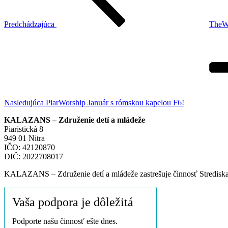
Predchádzajúca
TheWa
Ďalší
článok
Nasledujúca
PiarWorship Január s rómskou kapelou F6!
KALAZANS – Združenie detí a mládeže
Piaristická 8
949 01 Nitra
IČO:
42120870
DIČ:
2022708017
KALAZANS – Združenie detí a mládeže zastrešuje činnosť Strediska