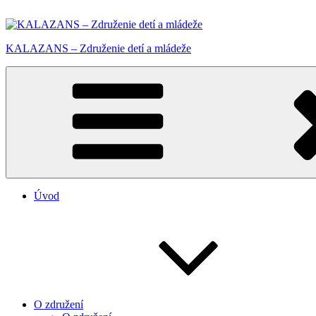
Prejsť
na
obsah
KALAZANS – Združenie detí a mládeže
Úvod
O združení