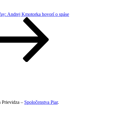
y: Andrej Kmotorka hovorí o spáse
 Prievidza –
Spoločenstva Piar
.